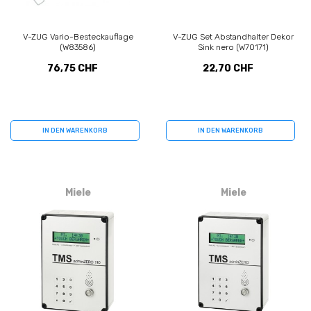
V-ZUG Vario-Besteckauflage
V-ZUG Set Abstandhalter Dekor
(W83586)
Sink nero (W70171)
76,75 CHF
22,70 CHF
IN DEN WARENKORB
IN DEN WARENKORB
Miele
Miele