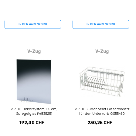
IN DEN WARENKORB
IN DEN WARENKORB
V-Zug
V-Zug
V-ZUG Dekorsystem, 55 cm,
V-ZUG Zubehörset Gläsereinsatz
Spiegelglas (W83525)
für den Unterkorb GS55/60
(1015132)
192,40 CHF
230,25 CHF