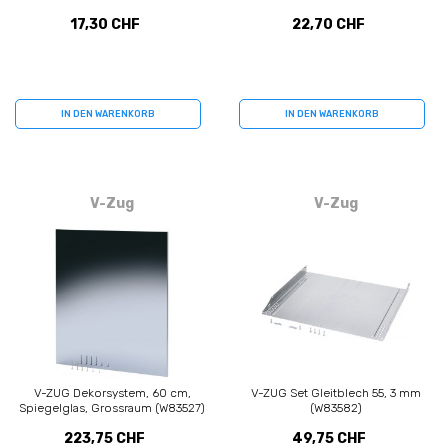
17,30 CHF
22,70 CHF
IN DEN WARENKORB
IN DEN WARENKORB
V-Zug
V-Zug
V-ZUG Dekorsystem, 60 cm,
V-ZUG Set Gleitblech 55, 3 mm
Spiegelglas, Grossraum (W83527)
(W83582)
223,75 CHF
49,75 CHF