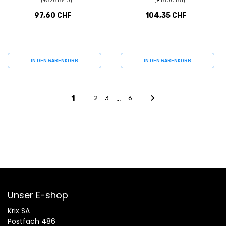
(95261640)
(91800161)
97,60 CHF
104,35 CHF
IN DEN WARENKORB
IN DEN WARENKORB
…
1
2
3
6
Unser E-shop
Krix SA
Postfach 486