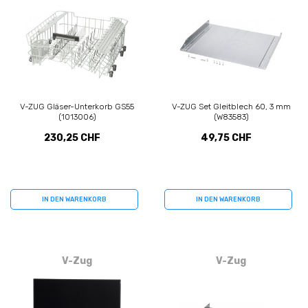
V-ZUG Gläser-Unterkorb GS55
V-ZUG Set Gleitblech 60, 3 mm
(1013006)
(W83583)
230,25 CHF
49,75 CHF
IN DEN WARENKORB
IN DEN WARENKORB
V-Zug
V-Zug