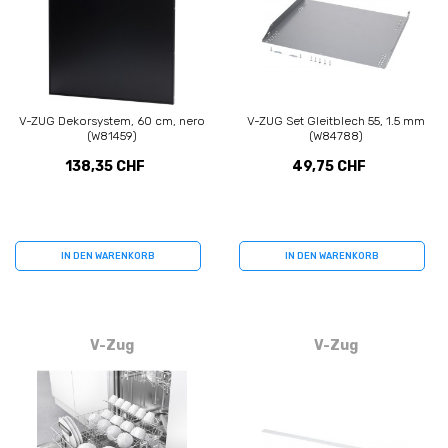
V-ZUG Dekorsystem, 60 cm, nero
V-ZUG Set Gleitblech 55, 1.5 mm
(W81459)
(W84788)
138,35 CHF
49,75 CHF
IN DEN WARENKORB
IN DEN WARENKORB
V-Zug
V-Zug