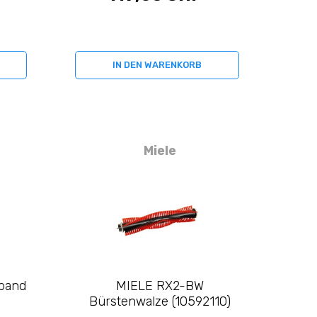
IN DEN WARENKORB
Miele
band
MIELE RX2-BW
Bürstenwalze (10592110)