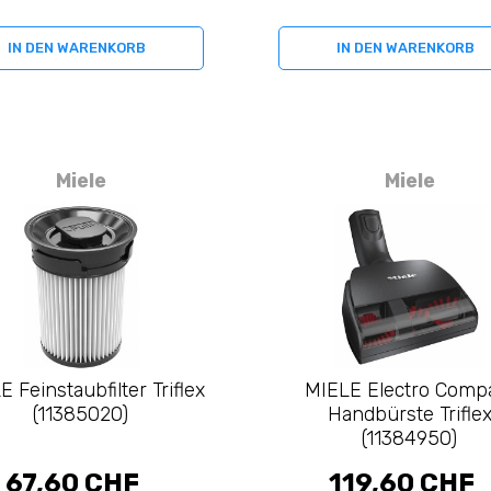
IN DEN WARENKORB
IN DEN WARENKORB
Miele
Miele
 Feinstaubfilter Triflex
MIELE Electro Comp
(11385020)
Handbürste Trifle
(11384950)
67,60 CHF
119,60 CHF