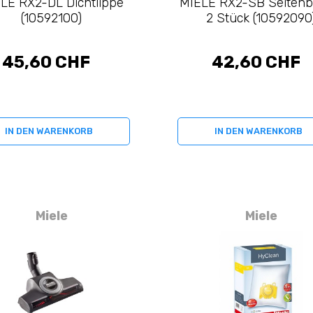
LE RX2-DL Dichtlippe
MIELE RX2-SB Seitenb
(10592100)
2 Stück (10592090
45,60 CHF
42,60 CHF
IN DEN WARENKORB
IN DEN WARENKORB
Miele
Miele