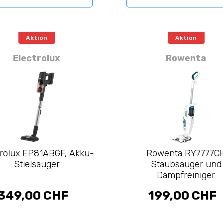
Aktion
Aktion
Electrolux
Rowenta
trolux EP81ABGF, Akku-
Rowenta RY7777C
Stielsauger
Staubsauger und
Dampfreiniger
349,00 CHF
199,00 CHF