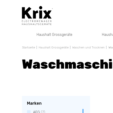
Haushalt Grossgeräte
Hausha
Startseite
Haushalt Grossgeräte
Waschen und Trocknen
Wa
Waschmaschi
Marken
AEG
(7)