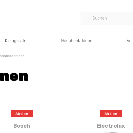
lt Kleingeräte
Geschenk-Ideen
Ver
schmaschinen
nen
Aktion
Aktion
Bosch
Electrolux