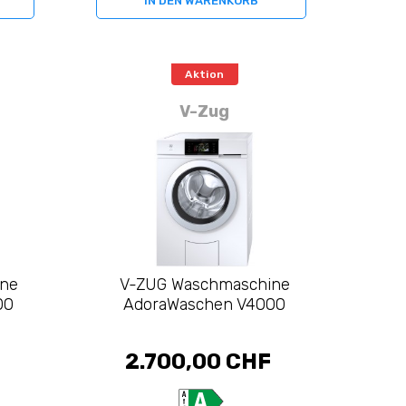
IN DEN WARENKORB
Aktion
V-Zug
ine
V-ZUG Waschmaschine
00
AdoraWaschen V4000
2.700,00 CHF