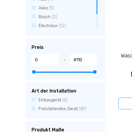
Asko
(1)
Bosch
(2)
Electrolux
(22)
Miele
(14)
Siemens
(8)
Preis
V-Zug
(33)
Wasc
-
Art der Installation
Einbaugerät
(6)
Freistehendes Gerät
(81)
Produkt Maße