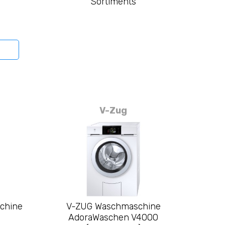
F
Sortiments
V-Zug
chine
V-ZUG Waschmaschine
AdoraWaschen V4000