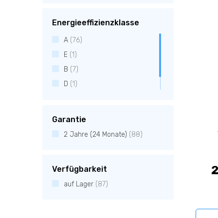
Energieeffizienzklasse
A
(76)
E
(1)
B
(7)
D
(1)
C
(2)
Garantie
2 Jahre (24 Monate)
(88)
2
Verfügbarkeit
auf Lager
(87)