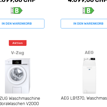
.099,00 CHF
4.099,00 CH
IN DEN WARENKORB
IN DEN WARENKORB
Aktion
AEG
V-Zug
AEG LB1370, Waschmas
ZUG Waschmaschine
doraWaschen V2000