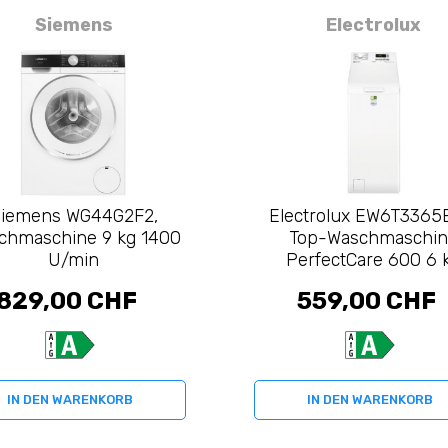
Siemens
Electrolux
iemens WG44G2F2,
Electrolux EW6T3365
chmaschine 9 kg 1400
Top-Waschmaschi
U/min
PerfectCare 600 6 
829,00 CHF
559,00 CHF
IN DEN WARENKORB
IN DEN WARENKORB