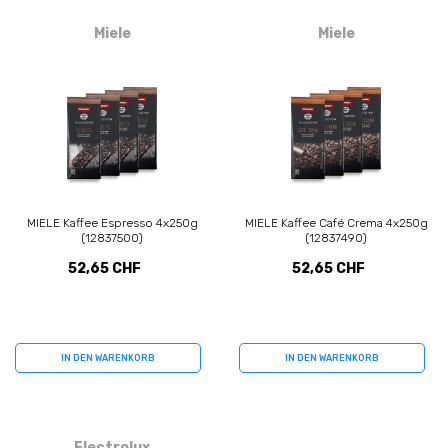
Miele
Miele
MIELE Kaffee Espresso 4x250g
MIELE Kaffee Café Crema 4x250g
(12837500)
(12837490)
52,65 CHF
52,65 CHF
IN DEN WARENKORB
IN DEN WARENKORB
Electrolux