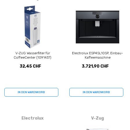
V-ZUG Wasserfilter für
Electrolux ESP4SL10SP, Einbau-
CoffeeCenter (1091437)
Kaffeemaschine
32,45 CHF
3.721,90 CHF
IN DEN WARENKORB
IN DEN WARENKORB
Electrolux
V-Zug