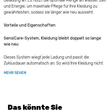
Beladung an. Es nutzt die optimale Menge an Wasser, Zeit
und Energie, um maximale Pflege für Ihre Kleidung zu
gewährleisten, sodass sie länger wie neu aussieht.
Vorteile und Eigenschaften
SensiCare-System, Kleidung bleibt doppelt so lange
wie neu
M
Dieses System wiegt jede Ladung und passt die
Zyklusdauer automatisch an. So wird Ihre Kleidung nicht
übermäßig gewaschen und behält Aussehen und Textur –
MEHR SEHEN
Waschgang für Waschgang.
Schneller waschen mit der Option „Zeit sparen“
Diese Option ermöglicht es Ihnen, die Waschzeit zu
Das könnte Sie
verkürzen – ideal für leicht verschmutzte oder