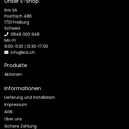
• Automatische Beladungserkennung
Unser E-shop
• Eco Inverter-Motor
Krix SA
• PROGRAMME
Postfach 486
• Waschprogramme: Eco 40-60, Baumwolle, Synthetik,
1701 Freiburg
Feinwäsche, Schnell 14 Min., Anti-Allergie, Daunen, Seide,
Schweiz
0848 000 948
Wolle, Sport, Outdoor, Denim
Mo-Fr
• Optionen: Startzeitvorwahl, Zeit sparen
9:00-11:30 | 13:30-17:00
• KOMFORT UND SICHERHEIT
info@krix.ch
• Soft Opening (sanftes Öffnen der Trommel)
• Trommelstopp in oberer Position
Produkte
• Glatter Einfülltrichter und Dichtungsring am Deckel
Aktionen
• Frontfilter
• Kindersicherung
Informationen
• Durchflussmesser
• Überlaufschutz
Lieferung und Installation
• OPTIONALES ZUBEHÖR
Impressum
• Magnetischer Kalkschutz M6WMA102
AGB
Über uns
Technische Spezifikationen
Sichere Zahlung