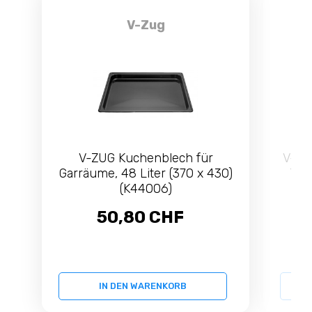
V-Zug
V-ZUG Kuchenblech für
V-ZU
Garräume, 48 Liter (370 x 430)
Top
(K44006)
50,80 CHF
IN DEN WARENKORB