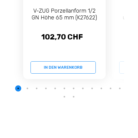
V-ZUG Porzellanform 1/2
V-Z
GN Höhe 65 mm (K27622)
ungel
4
102,70 CHF
7
IN DEN WARENKORB
IN