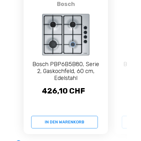
Bosch
Bosch PBP6B5B80, Serie
Bosch
2, Gaskochfeld, 60 cm,
8, Ga
Edelstahl
426,10 CHF
1.
IN DEN WARENKORB
IN