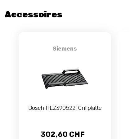
Accessoires
Siemens
Bosch HEZ390522, Grillplatte
Es
302,60 CHF