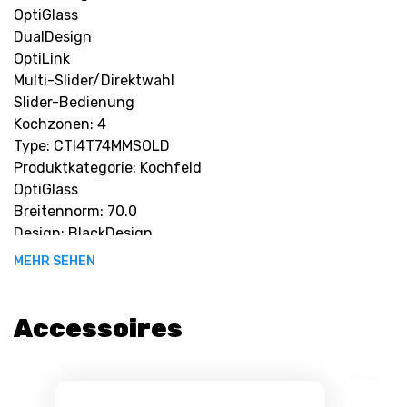
OptiGlass
DualDesign
OptiLink
Multi-Slider/Direktwahl
Slider-Bedienung
Kochzonen: 4
Type: CTI4T74MMSOLD
M
Produktkategorie: Kochfeld
OptiGlass
Breitennorm: 70.0
Design: BlackDesign
Rahmen: DualDesign
MEHR SEHEN
Verbrauch Bereitschaftszustand: 0.49
Verbrauch Aus-Zustand: 0.0
Betriebsspannung: 220-240 V
Accessoires
Max. Leistung Kochzone 1: 3700.0
Max. Leistung Kochzone 2: 3700.0
Max. Leistung Kochzone 3: 3700.0