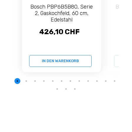
Bosch PBP6B5B80, Serie
Bosch
2, Gaskochfeld, 60 cm,
8, Ga
Edelstahl
426,10 CHF
1.
IN DEN WARENKORB
IN