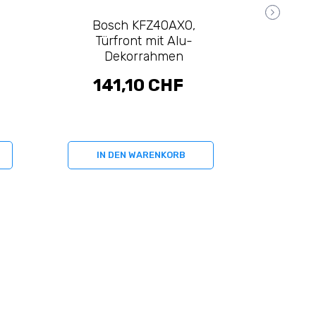
Bosch KFZ40AX0,
V-ZU
Türfront mit Alu-
Dekorrahmen
141,10 CHF
42
IN DEN WARENKORB
IN 