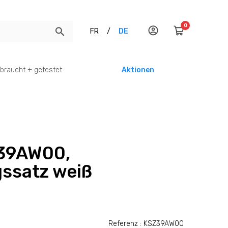
0
FR
/
DE
braucht + getestet
Aktionen
39AW00,
ssatz weiß
Referenz : KSZ39AW00