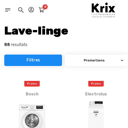
0
Lave-linge
88
resultats
Filtres
Promo
Promo
Bosch
Electrolux