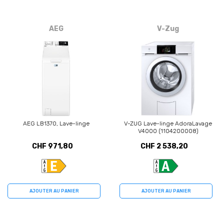
AEG
V-Zug
AEG LB1370, Lave-linge
V-ZUG Lave-linge AdoraLavage
V4000 (1104200008)
CHF 971,80
CHF 2 538,20
AJOUTER AU PANIER
AJOUTER AU PANIER