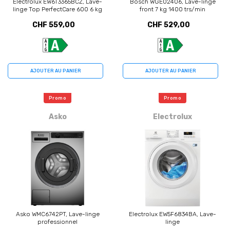
Electrolux EW6T3365BCZ, Lave-
Bosch WGE02406, Lave-linge
linge Top PerfectCare 600 6 kg
front 7 kg 1400 trs/min
CHF 559,00
CHF 529,00
AJOUTER AU PANIER
AJOUTER AU PANIER
Promo
Promo
Asko
Electrolux
Asko WMC6742PT, Lave-linge
Electrolux EW5F6834BA, Lave-
professionnel
linge