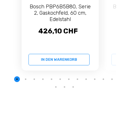
Bosch PBP6B5B80, Serie
Bosch
2, Gaskochfeld, 60 cm,
8, Ga
Edelstahl
426,10 CHF
1.
IN DEN WARENKORB
IN