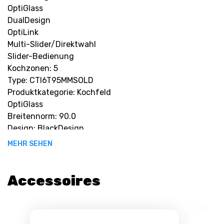
OptiGlass
DualDesign
OptiLink
Multi-Slider/Direktwahl
Slider-Bedienung
Kochzonen: 5
Type: CTI6T95MMSOLD
M
Produktkategorie: Kochfeld
OptiGlass
Breitennorm: 90.0
Design: BlackDesign
Rahmen: DualDesign
MEHR SEHEN
Verbrauch Bereitschaftszustand: 0.49
Verbrauch Aus-Zustand: 0.0
Betriebsspannung: 220-240 V
Accessoires
Max. Leistung Kochzone 1: 3700.0
Max. Leistung Kochzone 2: 3700.0
Max. Leistung Kochzone 3: 3700.0