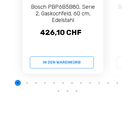
Bosch PBP6B5B80, Serie
Bosch
2, Gaskochfeld, 60 cm,
8, Ga
Edelstahl
426,10 CHF
1.
IN DEN WARENKORB
IN