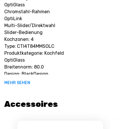
OptiGlass
Chromstahl-Rahmen
OptiLink
Multi-Slider/Direktwahl
Slider-Bedienung
Kochzonen: 4
Type: CTI4T84MMSOLC
M
Produktkategorie: Kochfeld
OptiGlass
Breitennorm: 80.0
Design: BlackDesign
Rahmen: Chromstahl-Rahmen
MEHR SEHEN
Verbrauch Bereitschaftszustand: 0.49
Verbrauch Aus-Zustand: 0.0
Betriebsspannung: 220-240 V
Accessoires
Max. Leistung Kochzone 1: 3000.0
Max. Leistung Kochzone 2: 3700.0
Max. Leistung Kochzone 3: 3700.0