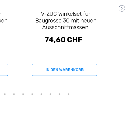
r
V-ZUG Winkelset für
V-
uen
Baugrösse 30 mit neuen
fläc
,
Ausschnittmassen,
Koch
71)
flächenbündig (H63770)
74,60 CHF
IN DEN WARENKORB