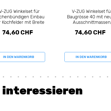
V-ZUG Winkelset für
V-ZUG Winkelset fü
ächenbündigen Einbau
Baugrösse 40 mit ne
r Kochfelder mit Breite
Ausschnittmassen
60 cm (H62084)
flächenbündig (H637
74,60 CHF
74,60 CHF
IN DEN WARENKORB
IN DEN WARENKORB
 interessieren