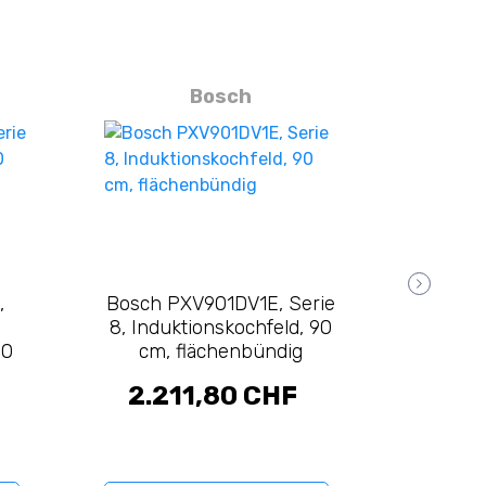
Bosch
,
Bosch PXV901DV1E, Serie
Bosch P
8, Induktionskochfeld, 90
8, Indu
80
cm, flächenbündig
cm,
2.211,80 CHF
2.4