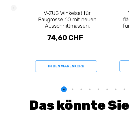
V-ZUG Winkelset für
Baugrösse 60 mit neuen
fl
Ausschnittmassen,
fü
flächenbündig (H63772)
74,60 CHF
IN DEN WARENKORB
Das könnte Sie