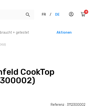
0
FR
/
DE
braucht + getestet
Aktionen
002)
hfeld CookTop
2300002)
Referenz : 3112300002