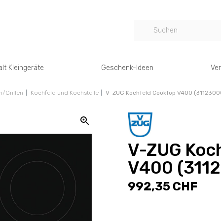
lt Kleingeräte
Geschenk-Ideen
Ver
/Grillen
Kochfeld und Kochstelle
V-ZUG Kochfeld CookTop V400 (3112300
V-ZUG Koc
V400 (311
992,35 CHF