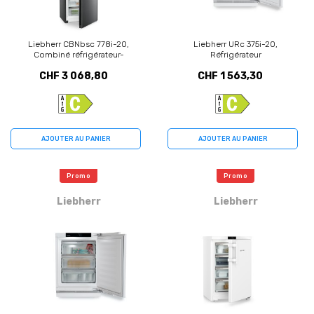
Liebherr CBNbsc 778i-20,
Liebherr URc 375i-20,
Combiné réfrigérateur-
Réfrigérateur
congélateur
CHF 3 068,80
CHF 1 563,30
AJOUTER AU PANIER
AJOUTER AU PANIER
Promo
Promo
Liebherr
Liebherr