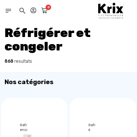
0
Réfrigérer et
congeler
868
resultats
Nos catégories
Réfrigérateur
Réfrigérateur
encastrable
à
pose