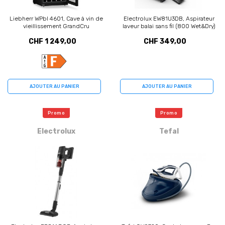
Liebherr WPbl 4601, Cave à vin de
Electrolux EW81U3DB, Aspirateur
vieillissement GrandCru
laveur balai sans fil (800 Wet&Dry)
CHF 1 249,00
CHF 349,00
AJOUTER AU PANIER
AJOUTER AU PANIER
Promo
Promo
Electrolux
Tefal