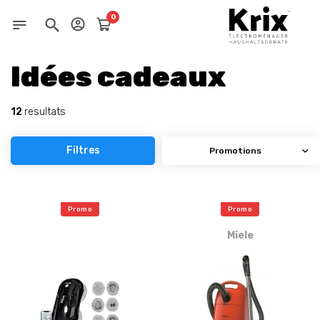
0
Idées cadeaux
12
resultats
Filtres
Promo
Promo
Miele