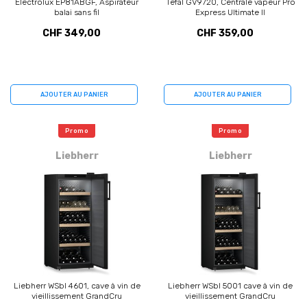
Electrolux EP81ABGF, Aspirateur
Tefal GV9720, Centrale vapeur Pro
balai sans fil
Express Ultimate II
CHF 349,00
CHF 359,00
AJOUTER AU PANIER
AJOUTER AU PANIER
Promo
Promo
Liebherr
Liebherr
Liebherr WSbl 4601, cave à vin de
Liebherr WSbl 5001 cave à vin de
vieillissement GrandCru
vieillissement GrandCru