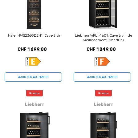
Haier HWS236GDEH1, Cave à vin
Liebherr WPbl 4601, Cave à vin de
vieillissement GrandCru
CHF 1 699,00
CHF 1 249,00
AJOUTER AU PANIER
AJOUTER AU PANIER
Promo
Promo
Liebherr
Liebherr