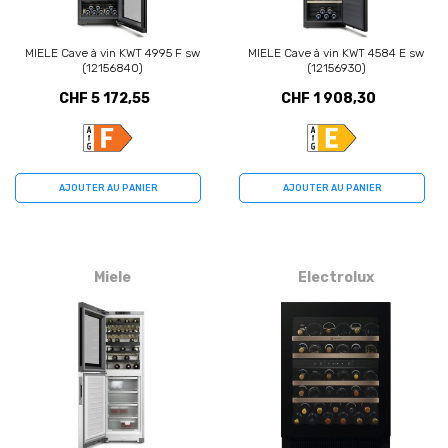
MIELE Cave à vin KWT 4995 F sw
MIELE Cave à vin KWT 4584 E sw
(12156840)
(12156930)
CHF 5 172,55
CHF 1 908,30
AJOUTER AU PANIER
AJOUTER AU PANIER
Miele
Electrolux