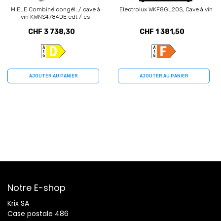
MIELE Combiné congél. / cave à
Electrolux WKF8GL20S, Cave à vin
vin KWNS4784DE edt / cs
(12156940)
CHF 3 738,30
CHF 1 381,50
AJOUTER AU PANIER
AJOUTER AU PANIER
Notre E-shop
Krix SA
Case postale 486