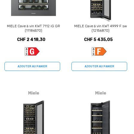
MIELE Cave à vin KWT 7112 iG GR
MIELE Cave à vin KWT 4999 F sw
(11186570)
(12156870)
CHF 2 418,30
CHF 5 435,05
AJOUTER AU PANIER
AJOUTER AU PANIER
Miele
Miele