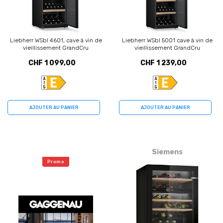
Liebherr WSbl 4601, cave à vin de
Liebherr WSbl 5001 cave à vin de
vieillissement GrandCru
vieillissement GrandCru
CHF 1 099,00
CHF 1 239,00
AJOUTER AU PANIER
AJOUTER AU PANIER
Siemens
Promo