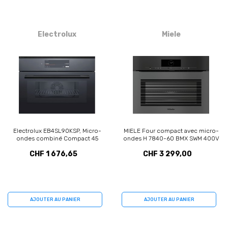
Electrolux
Miele
Electrolux EB4SL90KSP, Micro-
MIELE Four compact avec micro-
ondes combiné Compact 45
ondes H 7840-60 BMX SWM 400V
encastré
(12346470)
CHF 1 676,65
CHF 3 299,00
AJOUTER AU PANIER
AJOUTER AU PANIER