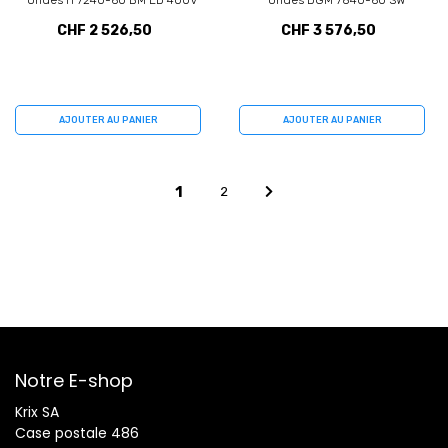
ondes H 7240-60 BM ED 400V
ondes DGM 7840-60 SW
(11110990)
(11101950)
CHF 2 526,50
CHF 3 576,50
AJOUTER AU PANIER
AJOUTER AU PANIER
1
2
Notre E-shop
Krix SA
Case postale 486