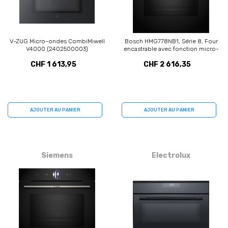
V-ZUG Micro-ondes CombiMiwell
Bosch HMG778NB1, Série 8, Four
V4000 (2402500003)
encastrable avec fonction micro-
ondes, 60 x 60 cm, Noir
CHF 1 613,95
CHF 2 616,35
AJOUTER AU PANIER
AJOUTER AU PANIER
Siemens
Electrolux