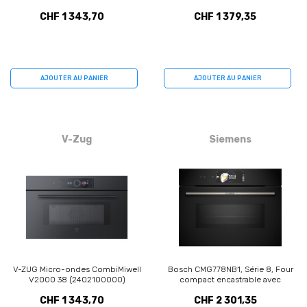
CHF 1 343,70
CHF 1 379,35
AJOUTER AU PANIER
AJOUTER AU PANIER
V-Zug
Siemens
V-ZUG Micro-ondes CombiMiwell
Bosch CMG778NB1, Série 8, Four
V2000 38 (2402100000)
compact encastrable avec
fonction micro-ondes, 60 x 45
CHF 1 343,70
CHF 2 301,35
cm, Noir