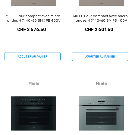
MIELE Four compact avec micro-
MIELE Four compact avec micro-
ondes H 7440-60 BMX PB 400V
ondes H 7440-60 BM PB 400V
(12599010)
(12821480)
CHF 2 676,50
CHF 2 601,50
AJOUTER AU PANIER
AJOUTER AU PANIER
Miele
Miele