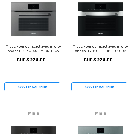
MIELE Four compact avec micro-
MIELE Four compact avec micro-
ondes H 7840-60 BM GR 400V
ondes H 7840-60 BM ED 400V
(11111210)
(11111220)
CHF 3 224,00
CHF 3 224,00
AJOUTER AU PANIER
AJOUTER AU PANIER
Miele
Miele