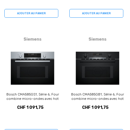
AJOUTER AU PANIER
AJOUTER AU PANIER
Siemens
Siemens
Bosch CMA585GS1, Série 6, Four
Bosch CMA585GB1, Série 6, Four
combine micro-ondes avec hot
combine micro-ondes avec hot
air, 60 x 45 cm, Acien inoxydable
air, 60 x 45 cm, Noir
CHF 1 091,75
CHF 1 091,75