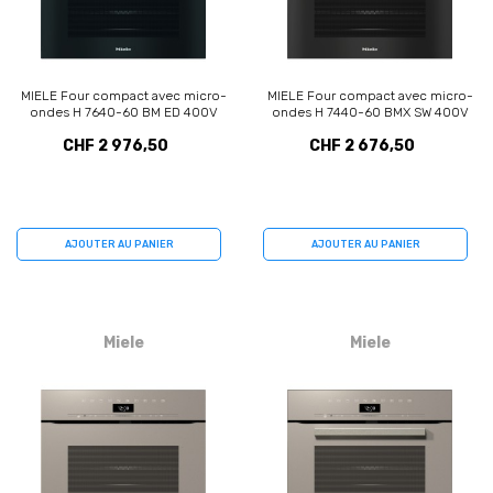
MIELE Four compact avec micro-
MIELE Four compact avec micro-
ondes H 7640-60 BM ED 400V
ondes H 7440-60 BMX SW 400V
(11111100)
(11936480)
CHF 2 976,50
CHF 2 676,50
AJOUTER AU PANIER
AJOUTER AU PANIER
Miele
Miele