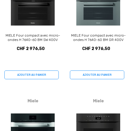
MIELE Four compact avec micro-
MIELE Four compact avec micro-
ondes H 7640-60 BM SW 400V
ondes H 7640-60 BM GR 400V
(12497260)
(11111090)
CHF 2 976,50
CHF 2 976,50
AJOUTER AU PANIER
AJOUTER AU PANIER
Miele
Miele