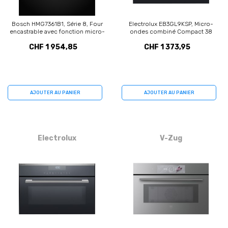
Bosch HMG7361B1, Série 8, Four
Electrolux EB3GL9KSP, Micro-
encastrable avec fonction micro-
ondes combiné Compact 38
ondes, 60 x 60 cm, Noir
encastré
CHF 1 954,85
CHF 1 373,95
AJOUTER AU PANIER
AJOUTER AU PANIER
Electrolux
V-Zug