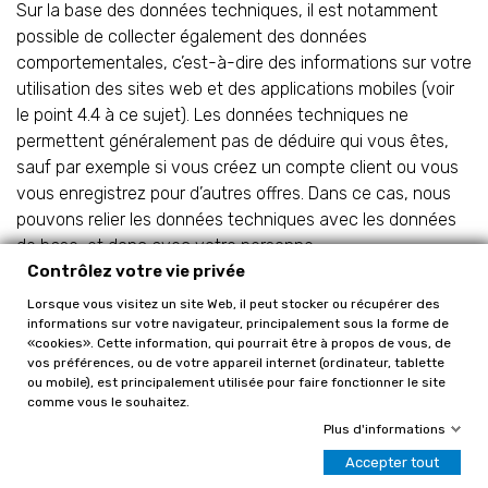
Sur la base des données techniques, il est notamment
possible de collecter également des données
comportementales, c’est-à-dire des informations sur votre
utilisation des sites web et des applications mobiles (voir
le point 4.4 à ce sujet). Les données techniques ne
permettent généralement pas de déduire qui vous êtes,
sauf par exemple si vous créez un compte client ou vous
vous enregistrez pour d’autres offres. Dans ce cas, nous
pouvons relier les données techniques avec les données
de base, et donc avec votre personne.
Contrôlez votre vie privée
Les données techniques comprennent notamment :
Lorsque vous visitez un site Web, il peut stocker ou récupérer des
informations sur votre navigateur, principalement sous la forme de
«cookies». Cette information, qui pourrait être à propos de vous, de
l’adresse IP de votre appareil et d’autres identifiants
vos préférences, ou de votre appareil internet (ordinateur, tablette
ou mobile), est principalement utilisée pour faire fonctionner le site
de votre appareil (p. ex. une adresse MAC) ;
comme vous le souhaitez.
Plus d'informations
les identifiants associés à votre appareil par des
Accepter tout
cookies et technologies similaires (p. ex. des balises