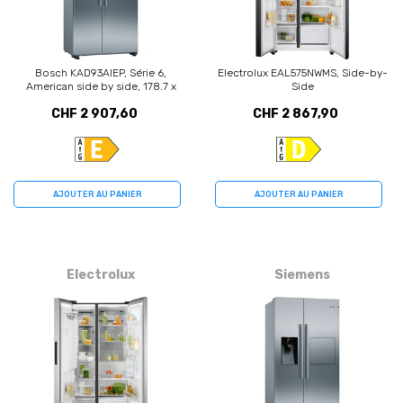
Bosch KAD93AIEP, Série 6,
Electrolux EAL575NWMS, Side-by-
American side by side, 178.7 x
Side
90.8 cm, Inox (avec
CHF 2 907,60
CHF 2 867,90
AntiFingerprint)
AJOUTER AU PANIER
AJOUTER AU PANIER
Electrolux
Siemens