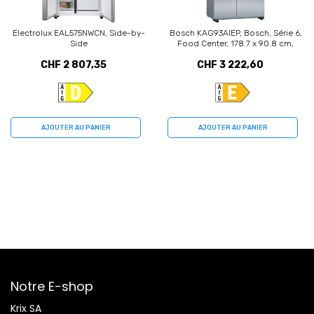
Electrolux EAL575NWCN, Side-by-
Bosch KAG93AIEP, Bosch, Série 6,
Side
Food Center, 178.7 x 90.8 cm,
Acier brossé anti-traces, Total No
CHF 2 807,35
CHF 3 222,60
Frost
AJOUTER AU PANIER
AJOUTER AU PANIER
Notre E-shop
Krix SA