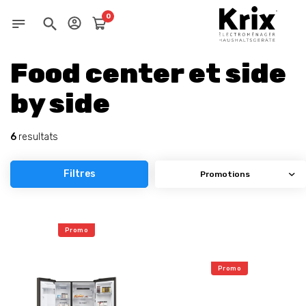
0
Food center et side
by side
6
resultats
Filtres
Promo
Promo