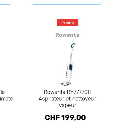
Promo
Rowenta
ale
Rowenta RY7777CH
timate
Aspirateur et nettoyeur
vapeur
CHF 199,00