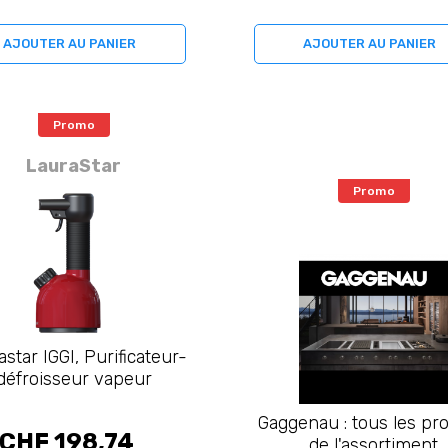
AJOUTER AU PANIER
AJOUTER AU PANIER
Promo
LauraStar
Promo
star IGGI, Purificateur-
défroisseur vapeur
Gaggenau : tous les pr
CHF 198,74
de l'assortiment