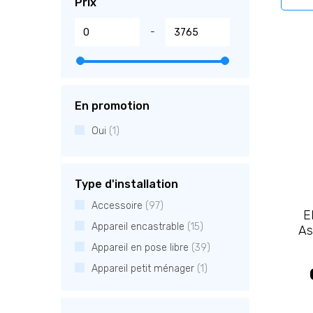
Prix
Siemens
(3)
-
Tefal
(1)
V-Zug
(7)
En promotion
Oui
(1)
Type d'installation
Accessoire
(97)
E
Appareil encastrable
(15)
As
Appareil en pose libre
(39)
Appareil petit ménager
(1)