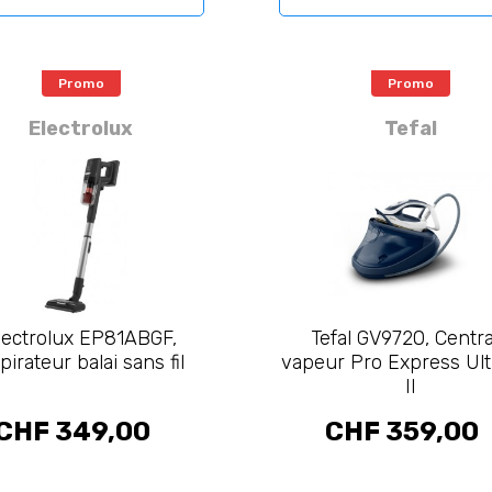
Promo
Promo
Electrolux
Tefal
lectrolux EP81ABGF,
Tefal GV9720, Centr
pirateur balai sans fil
vapeur Pro Express Ul
II
CHF 349,00
CHF 359,00