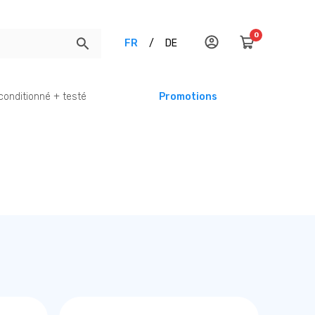
0
FR
/
DE
conditionné + testé
Promotions