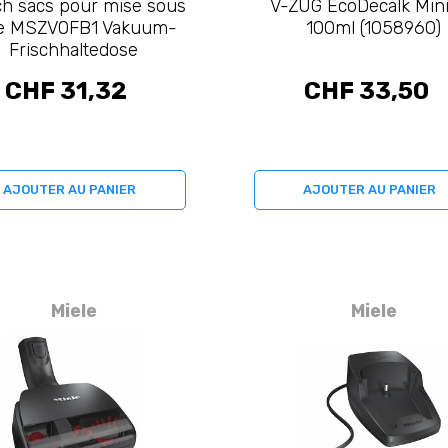
h sacs pour mise sous
V-ZUG EcoDecalk Mini
de MSZV0FB1 Vakuum-
100ml (1058960)
Frischhaltedose
CHF 31,32
CHF 33,50
AJOUTER AU PANIER
AJOUTER AU PANIER
Miele
Miele