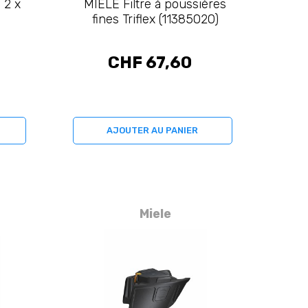
 2 x
MIELE Filtre à poussières
fines Triflex (11385020)
CHF 67,60
AJOUTER AU PANIER
Miele