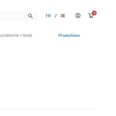
0
FR
/
DE
conditionné + testé
Promotions