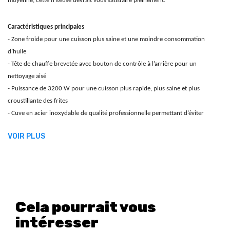
moyenne, cette friteuse devrait vous satisfaire pleinement.
Caractéristiques principales
- Zone froide pour une cuisson plus saine et une moindre consommation
d’huile
- Tête de chauffe brevetée avec bouton de contrôle à l’arrière pour un
nettoyage aisé
- Puissance de 3200 W pour une cuisson plus rapide, plus saine et plus
croustillante des frites
V
- Cuve en acier inoxydable de qualité professionnelle permettant d’éviter
corrosion et échanges avec la nourriture
VOIR PLUS
- Démontage facile et complet en moins de 5 secondes
- Système de rangement du cordon d’alimentation
- Poignées ergonomiques
- Poignée de panier sécurisée, permettant d’éviter le contact avec l’huile, même
une fois la poignée repliée
- Taille et forme compactes permettant un rangement facile
Cela pourrait vous
- Système de sécurité additionnel pour éviter les surchauffes
intéresser
- Température réglable pour offrir des résultats parfaits