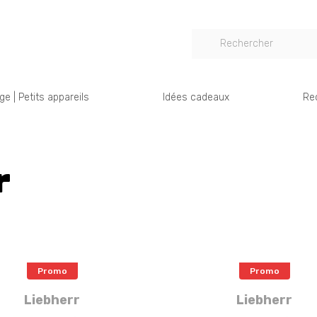
e | Petits appareils
Idées cadeaux
Re
r
Promo
Promo
Liebherr
Liebherr