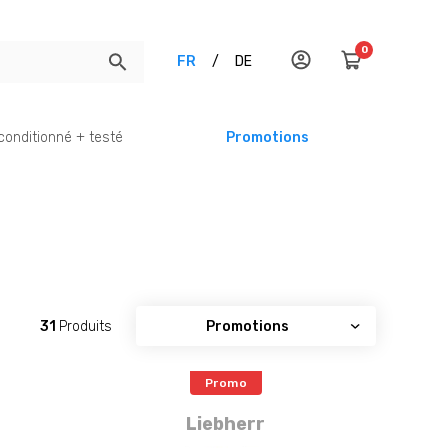
0
FR
/
DE
conditionné + testé
Promotions
31
Produits
Promo
Liebherr