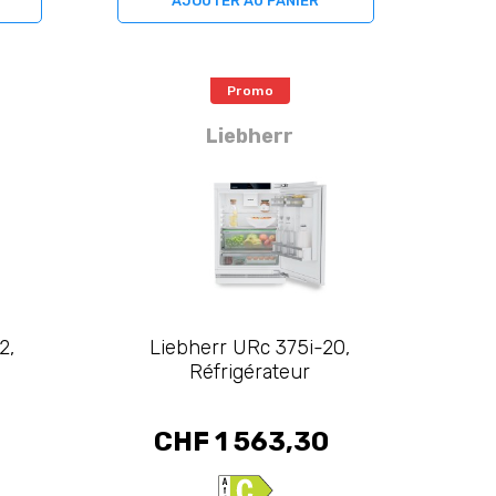
AJOUTER AU PANIER
Promo
Liebherr
2,
Liebherr URc 375i-20,
Réfrigérateur
CHF 1 563,30