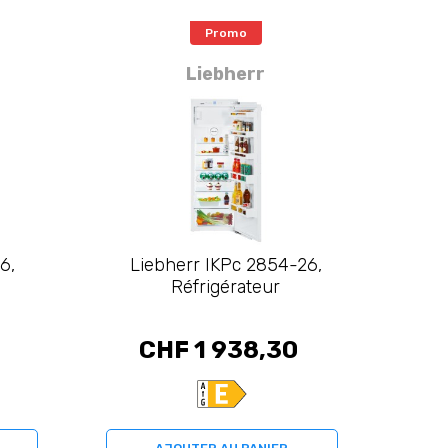
Promo
Liebherr
6,
Liebherr IKPc 2854-26,
Réfrigérateur
CHF 1 938,30