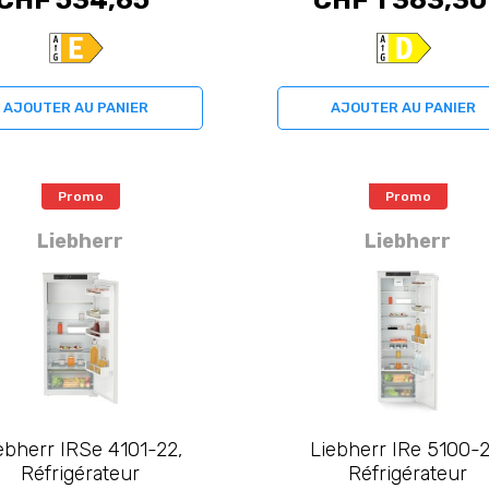
CHF 534,65
CHF 1 383,30
AJOUTER AU PANIER
AJOUTER AU PANIER
Promo
Promo
Liebherr
Liebherr
ebherr IRSe 4101-22,
Liebherr IRe 5100-2
Réfrigérateur
Réfrigérateur