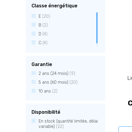
Classe énergétique
E
(20)
B
(2)
D
(4)
C
(4)
Garantie
2 ans (24 mois)
(9)
L
5 ans (60 mois)
(20)
10 ans
(2)
C
Disponibilité
En stock (quantité limitée, délai
variable)
(22)