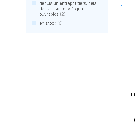
depuis un entrepôt tiers, délai
de livraison env. 15 jours
ouvrables
(2)
en stock
(6)
L