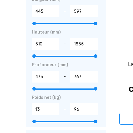
-
Hauteur (mm)
-
L
Profondeur (mm)
-
C
Poids net (kg)
-