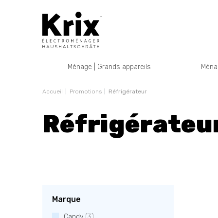
Ménage | Grands appareils
Ménag
Accueil
Promotions
Réfrigérateur
Réfrigérateu
Marque
Candy
(3)