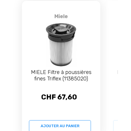
Miele
MIELE Filtre à poussières
MIELE
fines Triflex (11385020)
Elect
CHF 67,60
C
AJOUTER AU PANIER
AJ