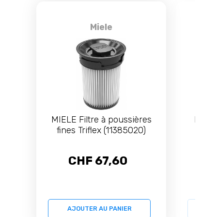
Miele
MIELE Filtre à poussières
MIELE
fines Triflex (11385020)
Elect
CHF 67,60
C
AJOUTER AU PANIER
AJ