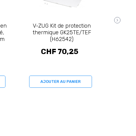
 en
V-ZUG Kit de protection
V-ZUG
é,
thermique GK25TE/TEF
pour en
mm
(H62542)
dimens
dimen
CHF 70,25
CH
AJOUTER AU PANIER
AJO