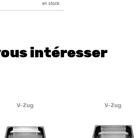
en stock
vous intéresser
V-Zug
V-Zug