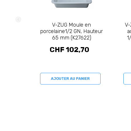
V-ZUG Moule en
V-
porcelaine1/2 GN, Hauteur
a
65 mm (K27622)
1
CHF 102,70
AJOUTER AU PANIER