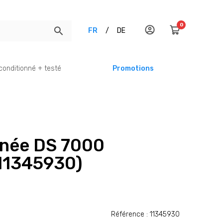
0
FR
/
DE
conditionné + testé
Promotions
gnée DS 7000
11345930)
Référence : 11345930