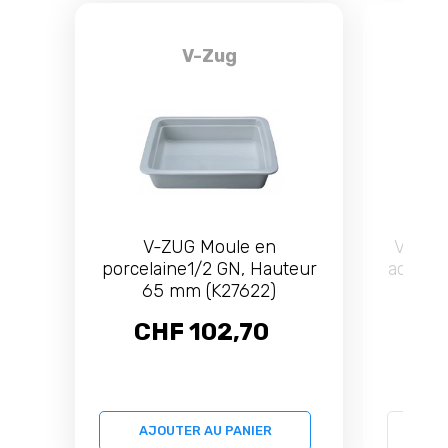
V-Zug
V-ZUG Moule en
V-ZUG 
porcelaine1/2 GN, Hauteur
acier i
65 mm (K27622)
GN,
CHF 102,70
C
AJOUTER AU PANIER
AJ