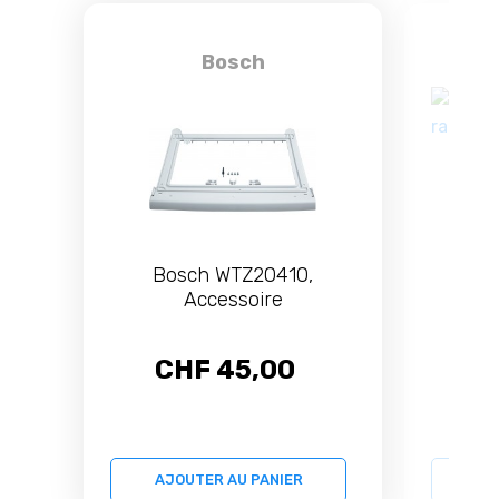
Bosch
Bosch WTZ20410,
Bosch
Accessoire
CHF 45,00
C
AJOUTER AU PANIER
AJ