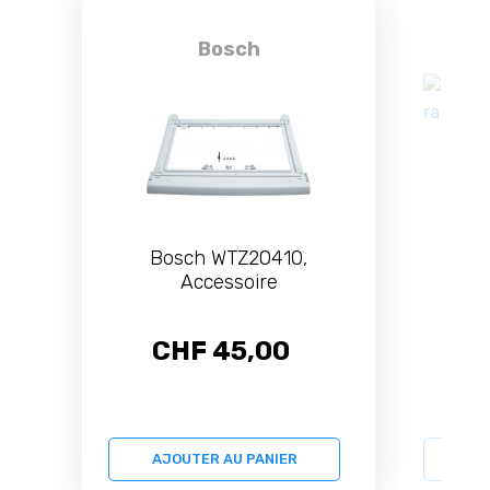
Bosch
Bosch WTZ20410,
Bosch
Accessoire
CHF 45,00
C
AJOUTER AU PANIER
AJ