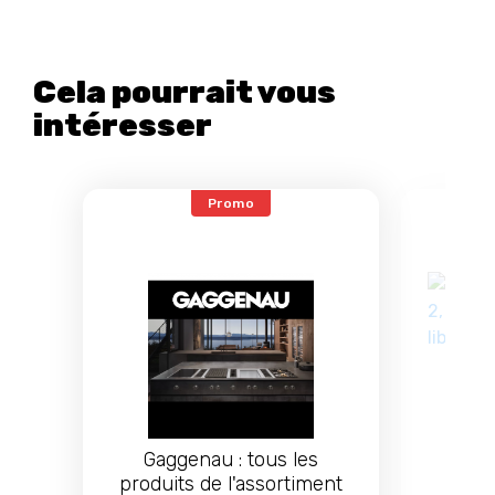
Cela pourrait vous
intéresser
Promo
Bos
Gaggenau : tous les
Séri
produits de l'assortiment