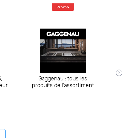
Promo
,
Gaggenau : tous les
La
eur
produits de l'assortiment
Purific
CH
AJO