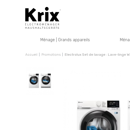
Ménage | Grands appareils
Ménag
Accueil
Promotions
Electrolux Set de lavage : Lave-ling