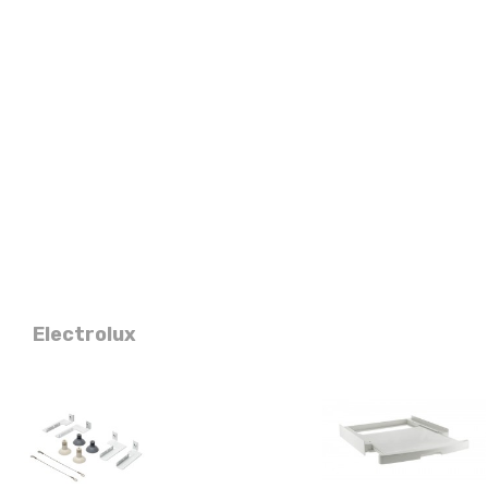
n, Linge délicat, Laine, Soie, Linge de lit, Outdoor, Hygiène
Electrolux