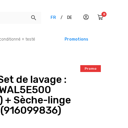
0
FR
/
DE
conditionné + testé
Promotions
Promo
Set de lavage :
e WAL5E500
) + Sèche-linge
(916099836)