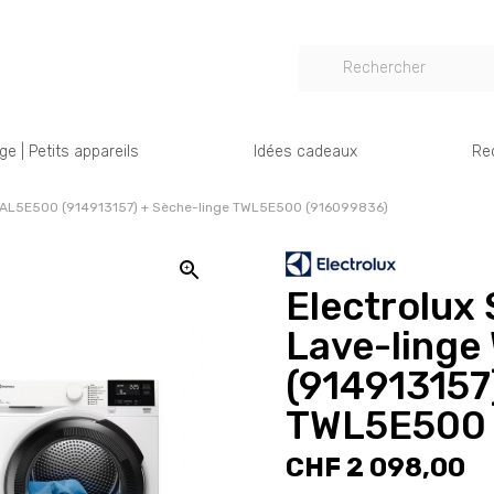
e | Petits appareils
Idées cadeaux
Re
e WAL5E500 (914913157) + Sèche-linge TWL5E500 (916099836)
Electrolux 
Lave-ling
(914913157
TWL5E500 
CHF 2 098,00