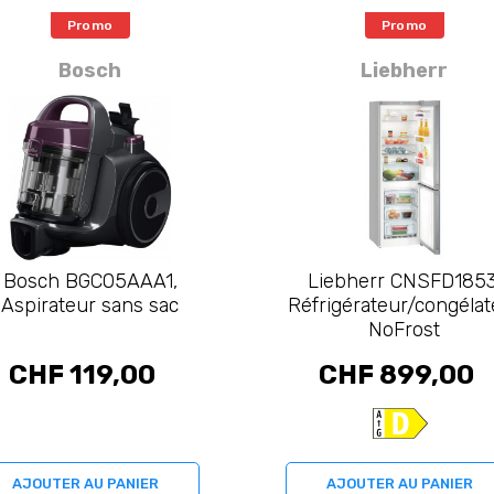
Promo
Promo
Bosch
Liebherr
Bosch BGC05AAA1,
Liebherr CNSFD1853
Aspirateur sans sac
Réfrigérateur/congélat
NoFrost
CHF 119,00
CHF 899,00
AJOUTER AU PANIER
AJOUTER AU PANIER