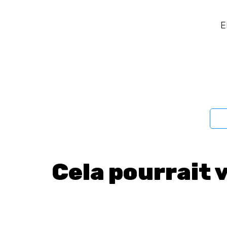
Niveau sonore : 67 dB(A)
E
Dimensions (HxLxP) : 850 x 600 x 650 mm
Classe énergétique : A+++
Cela pourrait 