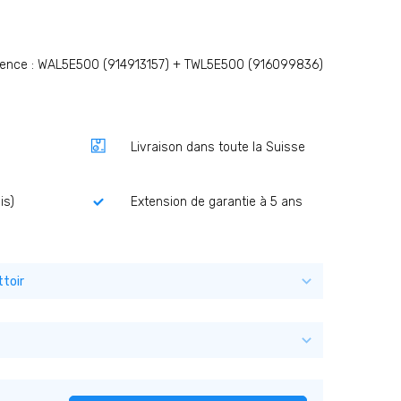
rence : WAL5E500 (914913157) + TWL5E500 (916099836)
Livraison dans toute la Suisse
is)
Extension de garantie à 5 ans