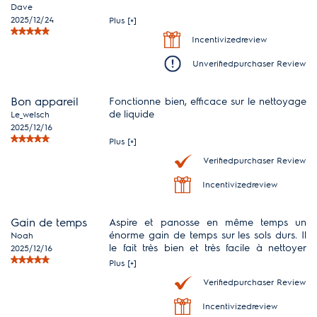
Dave
2025/12/24
Plus [+]
Incentivizedreview
Unverifiedpurchaser Review
Bon appareil
Fonctionne bien, efficace sur le nettoyage
de liquide
Le_welsch
2025/12/16
Plus [+]
Verifiedpurchaser Review
Incentivizedreview
Gain de temps
Aspire et panosse en même temps un
énorme gain de temps sur les sols durs. Il
Noah
le fait très bien et très facile à nettoyer
2025/12/16
après.
Plus [+]
Verifiedpurchaser Review
Incentivizedreview