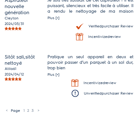
puissant, silencieux et très facile à utiliser. Il
nouvelle
a rendu le nettoyage de ma maison
génération
beaucoup plus efficace et rapide. Les
Plus [+]
Cleyton
accessoires inclus sont également très
2024/05/31
Verifiedpurchaser Review
utiles pour atteindre tous les recoins. Je
recommande vivement cet appareil à tous
Incentivizedreview
ceux qui cherchent un aspirateur de
qualité.
Sitôt sali,sitôt
Pratique un seul appareil en deux et
pouvoir passer d’un parquet à un sol dur,
nettoyé
trop bien
Atila61
2024/04/12
Plus [+]
Incentivizedreview
Unverifiedpurchaser Review
<
Page
1
2
3
>