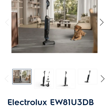
Jusqu’à 35 minutes* d’autonomie
La batterie dure jusqu’à 35 minutes en une seule charge.
Adieu la sempiternelle recharge et bonjour le nettoyage
sans souci sur jusqu’à 143 m².*
• Adapte automatiquement la puissance d'aspiration en
fonction du type de sol
• Fonction 2en1, aspirateur de sol et accu à main
• La station de recharge peut être placée librement
• Fonction de stationnement autostable
*Basé sur un test interne du taux de ramassage des
particules d’une taille comprise entre 3 et 7 micromètres.
Test effectué avec du riz, ainsi que des écrous et des vis
de taille standard M3.
Electrolux EW81U3DB