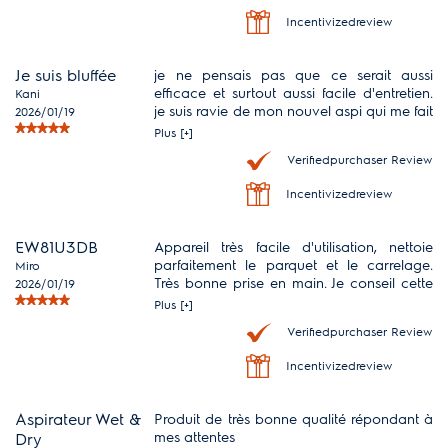
Incentivizedreview
Je suis bluffée
je ne pensais pas que ce serait aussi
efficace et surtout aussi facile d'entretien.
Kani
je suis ravie de mon nouvel aspi qui me fait
2026/01/19
gagné un temps fou !
Plus [+]
Verifiedpurchaser Review
Incentivizedreview
EW81U3DB
Appareil très facile d'utilisation, nettoie
parfaitement le parquet et le carrelage.
Miro
Très bonne prise en main. Je conseil cette
2026/01/19
appareil pour une utilisation quotidienne
Plus [+]
Verifiedpurchaser Review
Incentivizedreview
Aspirateur Wet &
Produit de très bonne qualité répondant à
mes attentes
Dry