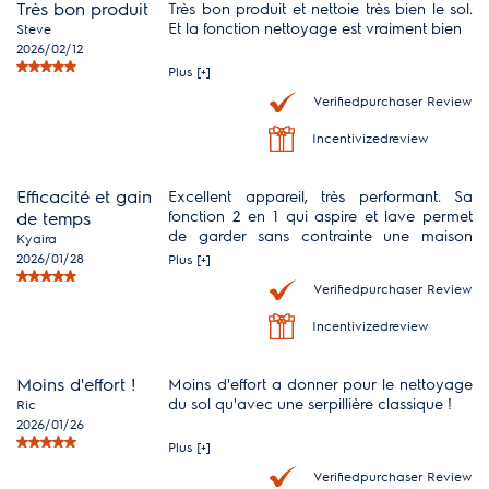
Très bon produit
Très bon produit et nettoie très bien le sol.
Et la fonction nettoyage est vraiment bien
Steve
2026/02/12
Plus [+]
Verifiedpurchaser Review
Incentivizedreview
Efficacité et gain
Excellent appareil, très performant. Sa
fonction 2 en 1 qui aspire et lave permet
de temps
de garder sans contrainte une maison
Kyaira
propre au quotidien. Le seul bémol est qu'il
2026/01/28
Plus [+]
ne passe pas sous les lits ou le canapé et
Verifiedpurchaser Review
son poids le rend peu maniable dans les
escaliers. Mis à part cela, j'en suis ravie et
Incentivizedreview
je ne peux que le recommander!
Moins d'effort !
Moins d'effort a donner pour le nettoyage
du sol qu'avec une serpillière classique !
Ric
2026/01/26
Plus [+]
Verifiedpurchaser Review