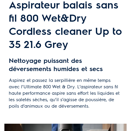
Caractéristiques techniques
Aspirateur balais sans
fil 800 Wet&Dry
Mode auto: Oui
Base de stationnement: Station de charge
Cordless cleaner Up to
Niveau sonore dB(A) max.: 81
Couleur: Granite Grey
35 21.6 Grey
Poids de l'aspirateur (kg): 4.5
Durée de recharge (h): 4
Durée de vie min. de la batterie (min): 24
Nettoyage puissant des
Dimensions en cm (HxLxL): 111.5x28.2x28.2
déversements humides et secs
Tension réseau (V): 21.6
Fonction de stationnement autostable: Oui
Aspirez et passez la serpillière en même temps
Type d'accu: Ions de lithium
avec l’Ultimate 800 Wet & Dry. L’aspirateur sans fil
Capacité de la batterie (mAh): 4000
haute performance aspire sans effort les liquides et
les saletés sèches, qu’il s’agisse de poussière, de
Buse Power: Oui
poils d’animaux ou de déversements.
Filtration: E10
Connectivity: -
Batterie facilement remplaçable: Non
Code: EAN 7333394011707