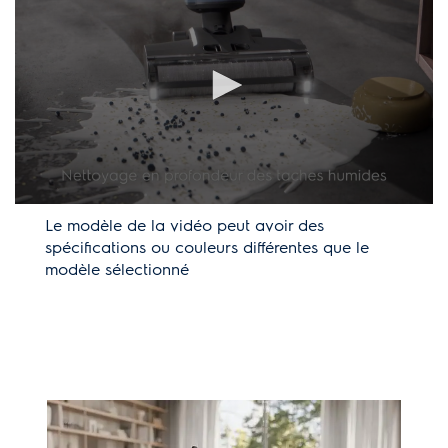
met à tourner et de l’eau propre sort pour le nettoyer.
Simultanément, l’aspiration est activée pour aspirer l’eau
sale.
Aspiration puissante - surfaces humides et sèches
L’aspiration puissante permet d’obtenir des performances
élevées sur les surfaces sèches et humides. L’aspirateur
sans fil Wet & Dry ramasse jusqu’à 99 % des débris secs*
Le modèle de la vidéo peut avoir des
et nettoie efficacement les déversements de liquides, pour
spécifications ou couleurs différentes que le
modèle sélectionné
une expérience de nettoyage impeccable.
Nettoie efficacement les liquides renversés
L’aspirateur sans fil Wet & Dry nettoie efficacement les
liquides renversés, qu’il s’agisse de ketchup collant ou de
café, pour une expérience de nettoyage tout-en-un.*