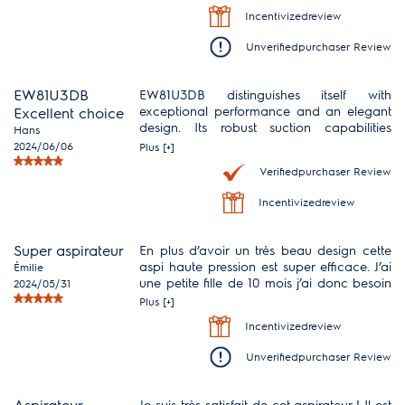
Incentivizedreview
Unverifiedpurchaser Review
EW81U3DB
EW81U3DB distinguishes itself with
exceptional performance and an elegant
Excellent choice
design. Its robust suction capabilities
Hans
ensure thorough cleaning across diverse
2024/06/06
Plus [+]
surfaces. This appliance is a testament to
Verifiedpurchaser Review
both functionality and style, catering to
discerning users who prioritize efficiency
Incentivizedreview
without compromising on visual appeal.
Super aspirateur
En plus d’avoir un très beau design cette
aspi haute pression est super efficace. J’ai
Émilie
une petite fille de 10 mois j’ai donc besoin
2024/05/31
d’avoir mes sols propres et désinfecter
Plus [+]
rapidement. Grâce à cette appareil tout
Incentivizedreview
est possible.
Unverifiedpurchaser Review
Aspirateur
Je suis très satisfait de cet aspirateur ! Il est