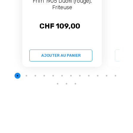
Frifri 1905 Duofil (rouge),
Bos
Friteuse
Asp
CHF 109,00
C
AJOUTER AU PANIER
AJ