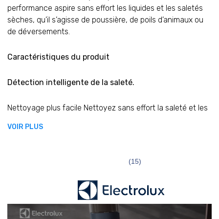
performance aspire sans effort les liquides et les saletés
sèches, qu’il s’agisse de poussière, de poils d’animaux ou
de déversements.
Caractéristiques du produit
Détection intelligente de la saleté.
V
Nettoyage plus facile Nettoyez sans effort la saleté et les
liquides renversés grâce à la détection intelligente des
VOIR PLUS
salissures. L’aspirateur Wet & Dry détecte la saleté grâce à
la technologie infrarouge et ajuste la puissance
d’aspiration.
(15)
Brosse auto-nettoyante
Nettoyez votre brosse sans vous salir les mains. Activé
par un bouton sur la poignée, le rouleau de la brosse se