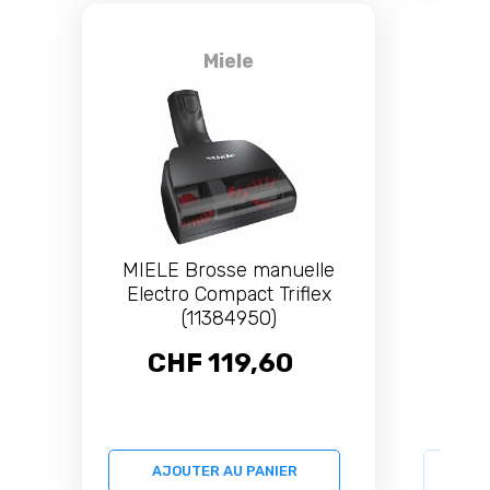
Miele
MIELE Brosse manuelle
M
Electro Compact Triflex
cha
(11384950)
CHF 119,60
C
AJOUTER AU PANIER
AJ