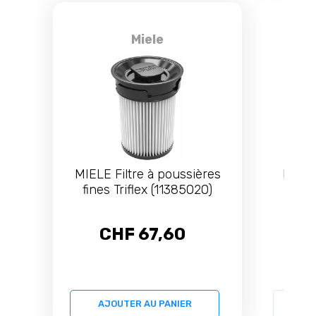
Miele
MIELE Filtre à poussières
MIELE
fines Triflex (11385020)
Elect
CHF 67,60
C
AJOUTER AU PANIER
AJ